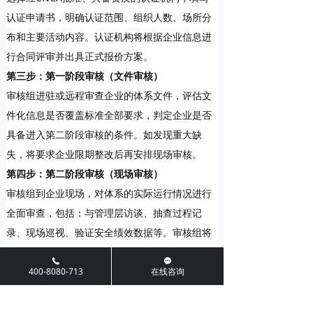
认证申请书，明确认证范围、组织人数、场所分
布和主要活动内容。认证机构将根据企业信息进
行合同评审并出具正式报价方案。
第三步：第一阶段审核（文件审核）
审核组进驻或远程审查企业的体系文件，评估文
件化信息是否覆盖标准全部要求，判定企业是否
具备进入第二阶段审核的条件。如发现重大缺
失，将要求企业限期整改后再安排现场审核。
第四步：第二阶段审核（现场审核）
审核组到企业现场，对体系的实际运行情况进行
全面审查，包括：与管理层访谈、抽查过程记
录、现场巡视、验证安全绩效数据等。审核组将
形成审核发现，提出不符合项（如有）。两阶段
끅
끁
审核的间隔应不少于5个自然日。
400-8080-713
在线咨询
第五步：整改与颁证
企业针对审核中发现的不符合项，在规定时间内