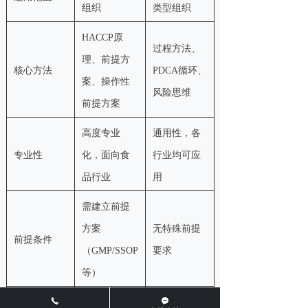
组织
类型组织
HACCP原
过程方法、
理、前提方
核心方法
PDCA循环、
案、操作性
风险思维
前提方案
高度专业
通用性，各
专业性
化，面向食
行业均可应
品行业
用
需建立前提
方案
无特殊前提
前提条件
（GMP/SSOP
要求
等）
끅
끁
与食品安全
与产品法规