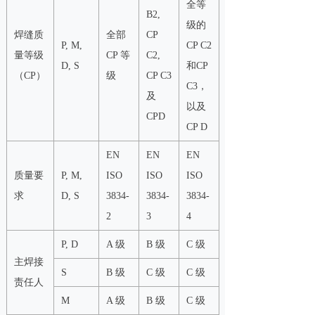
全等
B2,
级的
焊缝质
全部
CP
P, M,
CP C2
量等级
CP 等
C2,
D, S
和CP
（CP）
级
CP C3
C3，
及
以及
CPD
CP D
EN
EN
EN
质量要
P, M,
ISO
ISO
ISO
求
D, S
3834-
3834-
3834-
2
3
4
P, D
A 级
B 级
C 级
主焊接
S
B 级
C 级
C 级
责任人
M
A 级
B 级
C 级