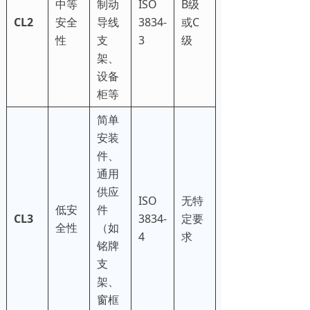
中等
制动
ISO
B级
CL2
安全
导线
3834-
或C
性
支
3
级
架、
设备
柜等
简单
安装
件、
通用
供应
ISO
无特
低安
件
CL3
3834-
定要
全性
（如
4
求
铭牌
支
架、
窗框