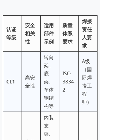
焊接
安全
适用
质量
认证
责任
相关
部件
体系
等级
人要
性
示例
要求
求
转向
A级
架、
（国
底
ISO
高安
际焊
CL1
架、
3834-
全性
接工
车体
2
程
钢结
师）
构等
内装
支
架、