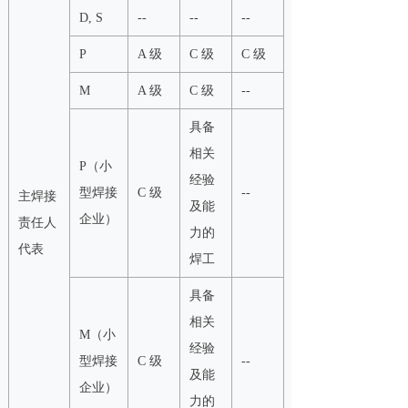
D, S
--
--
--
P
A 级
C 级
C 级
M
A 级
C 级
--
具备
相关
P（小
经验
型焊接
C 级
--
主焊接
及能
企业）
责任人
力的
代表
焊工
具备
相关
M（小
经验
型焊接
C 级
--
及能
企业）
力的