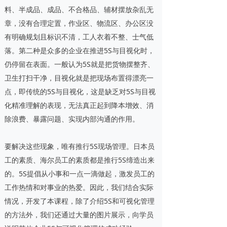
料、半成品、成品、不合格品、辅材摆放杂乱无
章，没有合理定置，作业区、物流区、办公区没
有明确规划且标识不清，工人衣着不整、士气低
落。第二种是众多的企业在推进5S与目视化时，
仍停留在表面。一般认为5S就是把货物摆整齐、
卫生打扫干净，目视化就是把现场布置得漂亮一
点，即传统的5S与目视化，这是缺乏对5S与目视
化精准理解的表现，无法真正起到降本增效、消
除浪费、暴露问题、实现内部沟通的作用。
要解决这些现象，唯有推行5S现场管理。日本员
工的素质、海尔员工的素质都是推行5S缔造出来
的。5S提倡从小事和一点一滴做起，激发员工的
工作热情和对事业的热爱。因此，我们结合实际
情况，开发了本课程，除了介绍5S和可视化管理
的方法外，我们还通过大量的图片展示，向学员