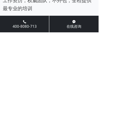
工作资历，权威团队，不外包，全程提供
最专业的培训
끅
끁
马上咨询，帮您顺利通过SMETA验厂！
400-8080-713
在线咨询
如需了解更多，可与我们的专业咨询师联
系，我们将会为您提供一对一的上门服
务。
前一个：
无
ꄴ
后一个：
无
ꄲ
相关推荐