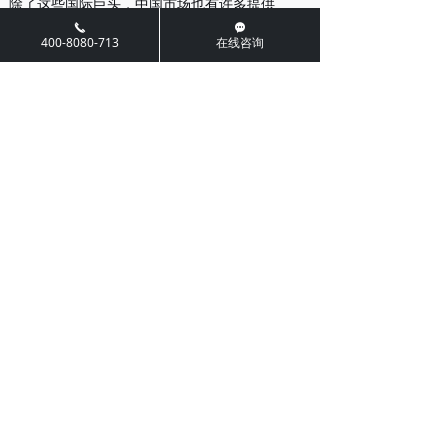
除了这些国际巨头，中国市场也有许多提供
끅
끁
SA8000认证服务的合格机构。它们可能是国际机
400-8080-713
在线咨询
构的中国分公司，也可能是经SAI认可的本土认证
机构。
在选择认证机构时，企业除了考虑其品牌权威
性，还应关注其在企业所在行业的审核经验、服
务网络以及提供的增值服务（如培训、差距分析
等），这些因素都影响着认证过程的顺利程度。
六、SA8000认证费用