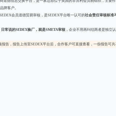
 Exchange，即供应商道德信息交换平台，是一家总部位于英国的非营利会员制
的品牌客户。
e Audit，即SEDEX会员道德贸易审核，是SEDEX平台唯一认可的
社会责任审核标准
；日常说的SEDEX验厂，就是SMETA审核
，企业不用再纠结两者是独立认
核报告，报告上传至SEDEX平台后，合作客户可直接查看，一份报告可共