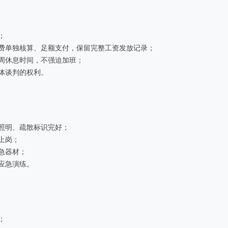
；
费单独核算、足额支付，保留完整工资发放记录；
周休息时间，不强迫加班；
体谈判的权利。
照明、疏散标识完好；
上岗；
急器材；
应急演练。
；