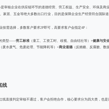
心是审核企业在供应链环节的道德经营、劳工权益、生产安全、环保及商
品、家居、五金等绝大多数出口行业，目的是保障企业生产经营符合国际
业按需选择，多数客户要求2P即可，高要求客户会指定4P：
的类型——
劳工标准
（童工、工资工时、歧视、自由结社等）+
健康与安
（废水废气、危废处理、节能降耗等）+
商业道德
（反贿赂、反腐败、数
底线
触碰红线直接判定审核不通过，客户会拒绝合作，核心要求分为四大类，也