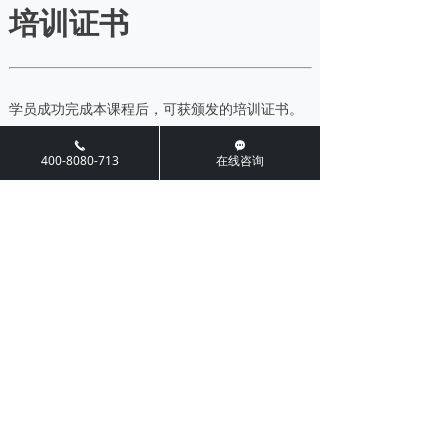
培训证书
学员成功完成本课程后，可获颁发的培训证书。
끅
끁
400-8080-713
在线咨询
前一个：
ISO 9001&ISO 14001&ISO 45001整合内审
ꄴ
员
后一个：
ISO9001:2015内审员
ꄲ
相关推荐
EcoVadis 认证/EcoVadis评估
EcoVadis并非传统的“审核认证”，而
是一个基于云平台的在线评估系统。
它起源于法国，旨在帮助企业评估其