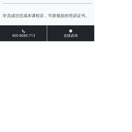
学员成功完成本课程后，可获颁发的培训证书。
끅
끁
400-8080-713
在线咨询
前一个：
VDA 6.3（2023版）
ꄴ
后一个：
IATF 16949内审员
ꄲ
相关推荐
EcoVadis 认证/EcoVadis评估
EcoVadis并非传统的“审核认证”，而
是一个基于云平台的在线评估系统。
它起源于法国，旨在帮助企业评估其
供应商在可持续发展方面的表现。该
IECQ QC080000认证
评估的核心在于“证据”。评估不依赖
现场审核，而是要求企业通过在线平
QC080000有害物质过程管理体系全
台提交详细的问卷和大量支持性文