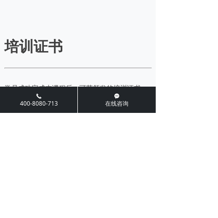
培训证书
学员成功完成本课程后，可获颁发的培训证书。
끅
끁
400-8080-713
在线咨询
前一个：
无
ꄴ
后一个：
ISO/TS 22163内审员
ꄲ
相关推荐