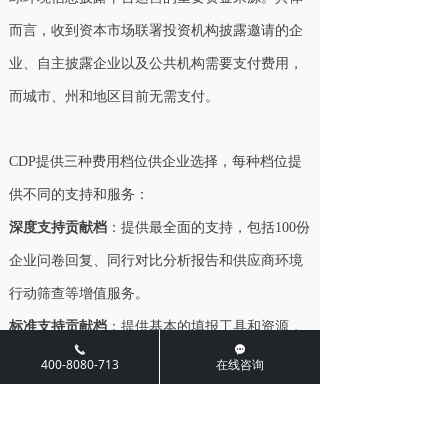
而言，收到资本市场联署投资机构披露邀请的企
业、自主披露企业以及公共机构需要支付费用，
而城市、州和地区目前无需支付。
CDP提供三种费用档位供企业选择，每种档位提
供不同的支持和服务：
深度支持贡献档
：提供最全面的支持，包括100份
企业问卷回复、同行对比分析报告和供应商环境
行动筛查等增值服务。
标准支持贡献档
：提供基本的填报工具和资源，
끅
끁
适合已具备一定环境管理能力的企业。
400-8080-713
在线咨询
有限支持贡献档
：仅适用于特定地区，旨在支持
预算有限的企业和中小型企业参与披露。