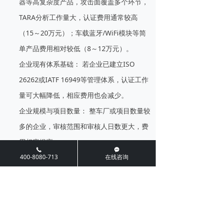
器等高复杂度产品，攻击面覆盖多个环节，
TARA分析工作量大，认证费用通常较高
（15～20万元）；车载蓝牙/WiFi模块等简
单产品费用相对较低（8～12万元）。
企业现有体系基础：
若企业已建立ISO
26262或IATF 16949等管理体系，认证工作
量可大幅降低，相应费用也会减少。
企业规模与项目数量：
整车厂或项目数量较
多的企业，审核范围和审核人日数更大，费
用相应提高。
끅
끁
400-8080-713
在线咨询
咨询机构选择：
不同咨询机构的报价差异较
大，企业应关注机构的资质、案例数和通过
率，而不仅仅是价格。
需要特别提醒的是，认证费用只是前期投入的一