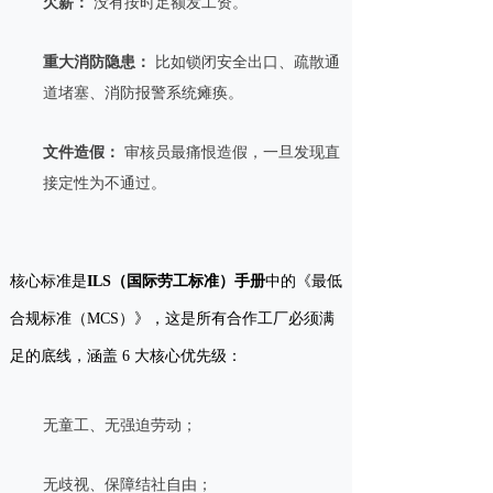
欠薪：
没有按时足额发工资。
重大消防隐患：
比如锁闭安全出口、疏散通
道堵塞、消防报警系统瘫痪。
文件造假：
审核员最痛恨造假，一旦发现直
接定性为不通过。
核心标准是
ILS（国际劳工标准）手册
中的《最低
合规标准（MCS）》，这是所有合作工厂必须满
足的底线，涵盖 6 大核心优先级：
无童工、无强迫劳动；
无歧视、保障结社自由；