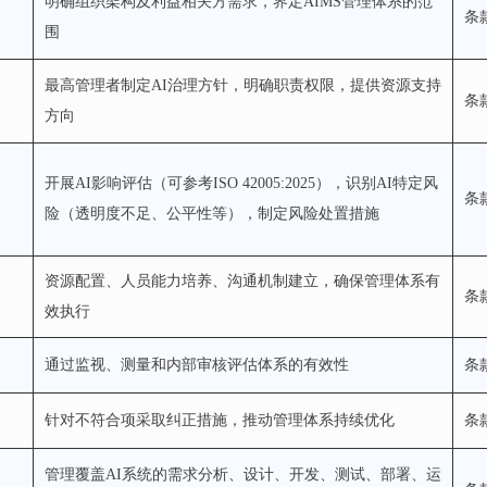
明确组织架构及利益相关方需求，界定AIMS管理体系的范
条
围
最高管理者制定AI治理方针，明确职责权限，提供资源支持
条
方向
开展AI影响评估（可参考ISO 42005:2025），识别AI特定风
条款
险（透明度不足、公平性等），制定风险处置措施
资源配置、人员能力培养、沟通机制建立，确保管理体系有
条款
效执行
通过监视、测量和内部审核评估体系的有效性
条
针对不符合项采取纠正措施，推动管理体系持续优化
条款
管理覆盖AI系统的需求分析、设计、开发、测试、部署、运