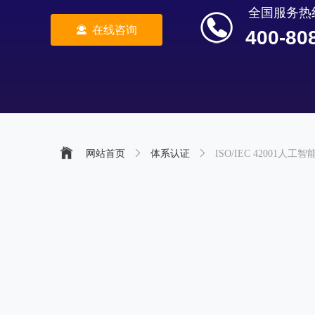
全国服务热
끤
在线咨询
400-80
网站首页
ꁕ
体系认证
ꁕ
ISO/IEC 42001人