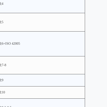
款4
款5
6+ISO 42005
7-8
款9
10