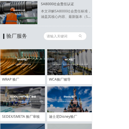
厂内容、费用构成、完整流程及A
SA8000社会责任认证
-E等级规则，帮助企业了解如何
本文详解SA8000社会责任标准，
一次性通过审核，避免重复验
涵盖其核心内容、最新版本（SA8
厂，有效降低外贸成本与风险。
000:2026）、权威认证机构、认
证费用构成及完整认证流程，助
力企业体系与质量管理人员快速
验厂服务
ꄙ
掌握这一重要国际标准，为践行
社会责任提供清晰指南。
WRAP 验厂
WCA验厂辅导
SEDEX/SMETA 验厂审核
迪士尼Disney验厂