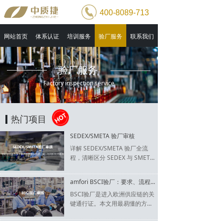
400-8089-713
网站首页
体系认证
培训服务
验厂服务
联系我们
验厂服务
Factory inspection service
热门项目
SEDEX/SMETA 验厂审核
详解 SEDEX/SMETA 验厂全流
程，清晰区分 SEDEX 与 SMET
A，涵盖 2P/4P 审核要求、标准、
费用、文件清单及结果评级。分
amfori BSCI验厂：要求、流程、费用全解析
享实操通关技巧，帮企业体系与
BSCI验厂是进入欧洲供应链的关
质量管理人员快速掌握验厂要
键通行证。本文用最易懂的方
点，守住合规红线，高效通过审
式，解析BSCI认证本质、核心验
核，打通欧美供应链准入通道。